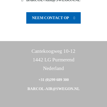
NEEM CONTACT OP
Cantekoogweg 10-12
1442 LG Purmerend
Nederland
+31 (0)299 689 300
BARCOL-AIR@SWEGON.NL