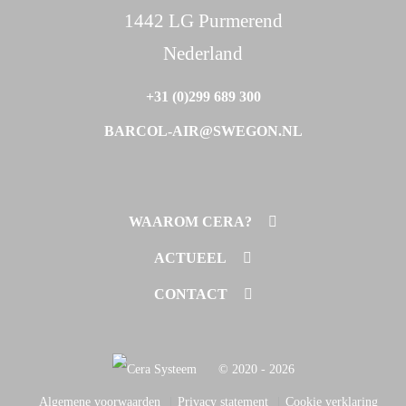
1442 LG Purmerend
Nederland
+31 (0)299 689 300
BARCOL-AIR@SWEGON.NL
WAAROM CERA?
ONDERHOUDSVRIJ
ACTUEEL
TOTAALOPLOSSING
REFERENTIES
CONTACT
GUNSTIG VOOR BENG
WHITEPAPERS
BARCOL-AIR
ROSENBERG
© 2020 - 2026
HC PS | INATHERM
Algemene voorwaarden
Privacy statement
Cookie verklaring