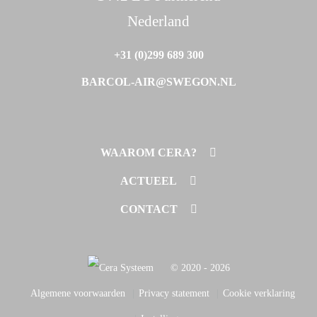
Nederland
+31 (0)299 689 300
BARCOL-AIR@SWEGON.NL
WAAROM CERA?
ONDERHOUDSVRIJ
ACTUEEL
TOTAALOPLOSSING
REFERENTIES
CONTACT
GUNSTIG VOOR BENG
WHITEPAPERS
BARCOL-AIR
ROSENBERG
© 2020 - 2026
HC PS | INATHERM
Algemene voorwaarden
Privacy statement
Cookie verklaring