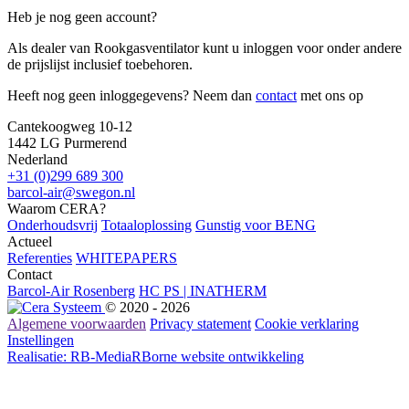
Heb je nog geen account?
Als dealer van Rookgasventilator kunt u inloggen voor onder andere
de prijslijst inclusief toebehoren.
Heeft nog geen inloggegevens? Neem dan
contact
met ons op
Cantekoogweg 10-12
1442 LG Purmerend
Nederland
+31 (0)299 689 300
barcol-air@swegon.nl
Waarom CERA?
Onderhoudsvrij
Totaaloplossing
Gunstig voor BENG
Actueel
Referenties
WHITEPAPERS
Contact
Barcol-Air
Rosenberg
HC PS | INATHERM
© 2020 - 2026
Algemene voorwaarden
Privacy statement
Cookie verklaring
Instellingen
Realisatie: RB-Media
RBorne website ontwikkeling